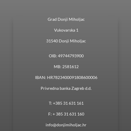
Grad Donji Miholjac
Vukovarska 1
31540 Donji Miholjac
OIB: 49744793900
MB: 2581612
IBAN: HR7823400091808600006
Privredna banka Zagreb d.d.
T: +385 31 631 161
F: + 385 31 631 160
info@donjimiholjac.hr