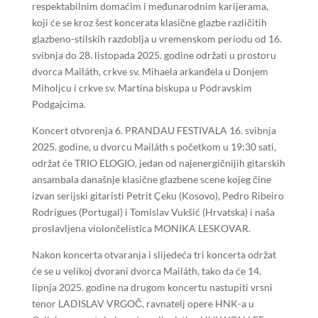
respektabilnim domaćim i međunarodnim karijerama,
koji će se kroz šest koncerata klasične glazbe različitih
glazbeno-stilskih razdoblja u vremenskom periodu od 16.
svibnja do 28. listopada 2025. godine održati u prostoru
dvorca Mailáth, crkve sv. Mihaela arkanđela u Donjem
Miholjcu i crkve sv. Martina biskupa u Podravskim
Podgajcima.
Koncert otvorenja 6. PRANDAU FESTIVALA 16. svibnja
2025. godine, u dvorcu Mailáth s početkom u 19:30 sati,
održat će TRIO ELOGIO, jedan od najenergičnijih gitarskih
ansambala današnje klasične glazbene scene kojeg čine
izvan serijski gitaristi Petrit Çeku (Kosovo), Pedro Ribeiro
Rodrigues (Portugal) i Tomislav Vukšić (Hrvatska) i naša
proslavljena violončelistica MONIKA LESKOVAR.
Nakon koncerta otvaranja i slijedeća tri koncerta održat
će se u velikoj dvorani dvorca Mailáth, tako da će 14.
lipnja 2025. godine na drugom koncertu nastupiti vrsni
tenor LADISLAV VRGOČ, ravnatelj opere HNK-a u