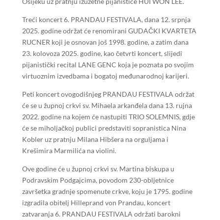
Osijeku uz pratnju izuzetne pijanistice HUI WON LEE.
Treći koncert 6. PRANDAU FESTIVALA, dana 12. srpnja
2025. godine održat će renomirani GUDAČKI KVARTETA
RUCNER koji je osnovan još 1998. godine, a zatim dana
23. kolovoza 2025. godine, kao četvrti koncert, slijedi
pijanistički recital LANE GENC koja je poznata po svojim
virtuoznim izvedbama i bogatoj međunarodnoj karijeri.
Peti koncert ovogodišnjeg PRANDAU FESTIVALA održat
će se u župnoj crkvi sv. Mihaela arkanđela dana 13. rujna
2022. godine na kojem će nastupiti TRIO SOLEMNIS, gdje
će se miholjačkoj publici predstaviti sopranistica Nina
Kobler uz pratnju Milana Hibšera na orguljama i
Krešimira Marmilića na violini.
Ove godine će u župnoj crkvi sv. Martina biskupa u
Podravskim Podgajcima, povodom 230-obljetnice
završetka gradnje spomenute crkve, koju je 1795. godine
izgradila obitelj Hilleprand von Prandau, koncert
zatvaranja 6. PRANDAU FESTIVALA održati barokni