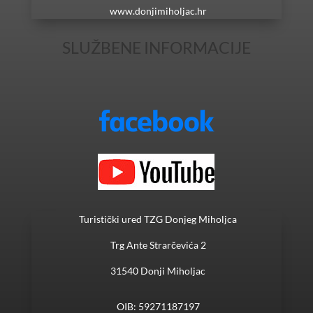
www.donjimiholjac.hr
SLUŽBENE INFORMACIJE
Turistički ured TZG Donjeg Miholjca
Trg Ante Strarčevića 2
31540 Donji Miholjac
OIB: 59271187197