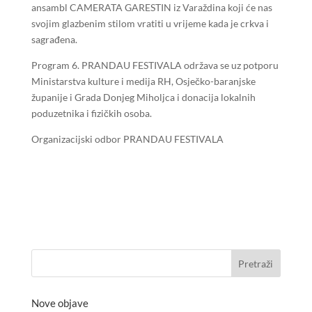
ansambl CAMERATA GARESTIN iz Varaždina koji će nas
svojim glazbenim stilom vratiti u vrijeme kada je crkva i
sagrađena.
Program 6. PRANDAU FESTIVALA održava se uz potporu
Ministarstva kulture i medija RH, Osječko-baranjske
županije i Grada Donjeg Miholjca i donacija lokalnih
poduzetnika i fizičkih osoba.
Organizacijski odbor PRANDAU FESTIVALA
Nove objave