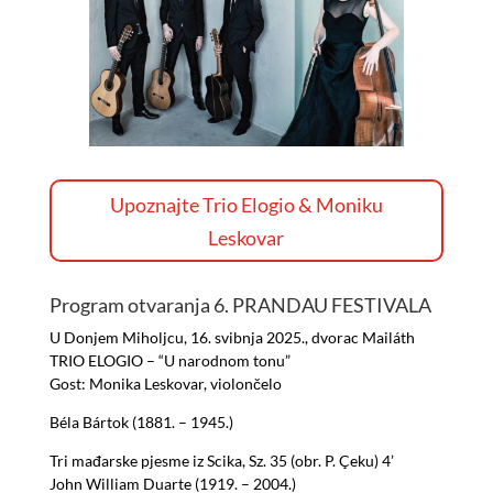
Upoznajte Trio Elogio & Moniku
Leskovar
Program otvaranja 6. PRANDAU FESTIVALA
U Donjem Miholjcu, 16. svibnja 2025., dvorac Mailáth
TRIO ELOGIO – “U narodnom tonu”
Gost: Monika Leskovar, violončelo
Béla Bártok (1881. – 1945.)
Tri mađarske pjesme iz Scika, Sz. 35 (obr. P. Çeku) 4’
John William Duarte (1919. – 2004.)