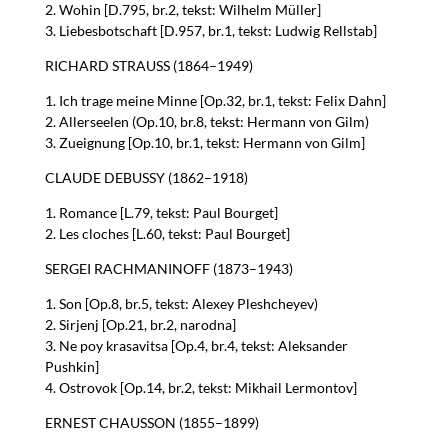
2. Wohin [D.795, br.2, tekst: Wilhelm Müller]
3. Liebesbotschaft [D.957, br.1, tekst: Ludwig Rellstab]
RICHARD STRAUSS (1864–1949)
1. Ich trage meine Minne [Op.32, br.1, tekst: Felix Dahn]
2. Allerseelen (Op.10, br.8, tekst: Hermann von Gilm)
3. Zueignung [Op.10, br.1, tekst: Hermann von Gilm]
CLAUDE DEBUSSY (1862–1918)
1. Romance [L.79, tekst: Paul Bourget]
2. Les cloches [L.60, tekst: Paul Bourget]
SERGEI RACHMANINOFF (1873–1943)
1. Son [Op.8, br.5, tekst: Alexey Pleshcheyev)
2. Sirjenj [Op.21, br.2, narodna]
3. Ne poy krasavitsa [Op.4, br.4, tekst: Aleksander
Pushkin]
4. Ostrovok [Op.14, br.2, tekst: Mikhail Lermontov]
ERNEST CHAUSSON (1855–1899)