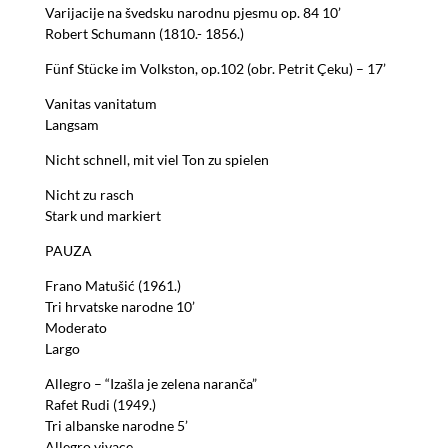
Varijacije na švedsku narodnu pjesmu op. 84 10’
Robert Schumann (1810.- 1856.)
Fünf Stücke im Volkston, op.102 (obr. Petrit Çeku) – 17’
Vanitas vanitatum
Langsam
Nicht schnell, mit viel Ton zu spielen
Nicht zu rasch
Stark und markiert
PAUZA
Frano Matušić (1961.)
Tri hrvatske narodne 10’
Moderato
Largo
Allegro – “Izašla je zelena naranča”
Rafet Rudi (1949.)
Tri albanske narodne 5’
Allegro vivace