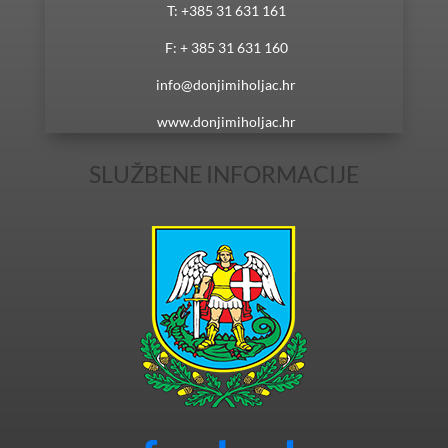
T: +385 31 631 161
F: + 385 31 631 160
info@donjimiholjac.hr
www.donjimiholjac.hr
SLUŽBENE INFORMACIJE