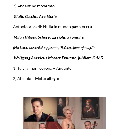
3) Andantino moderato
Giulio Caccini: Ave Maria
Antonio Vivaldi: Nulla in mundo pax sincera
Milan Hibšer: Scherzo za violinu i orgulje
(Na temu adventske pjesme „Ptičice lijepo pjevaju“)
Wolfgang Amadeus Mozart: Exultate, jubilate K 165
1) Tu virginum corona – Andante
2) Alleluia – Molto allegro