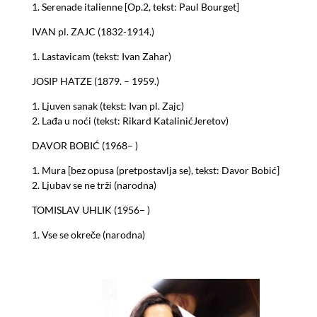
1. Serenade italienne [Op.2, tekst: Paul Bourget]
IVAN pl. ZAJC (1832-1914.)
1. Lastavicam (tekst: Ivan Zahar)
JOSIP HATZE (1879. – 1959.)
1. Ljuven sanak (tekst: Ivan pl. Zajc)
2. Lađa u noći (tekst: Rikard KatalinićJeretov)
DAVOR BOBIĆ (1968– )
1. Mura [bez opusa (pretpostavlja se), tekst: Davor Bobić]
2. Ljubav se ne trži (narodna)
TOMISLAV UHLIK (1956– )
1. Vse se okreče (narodna)