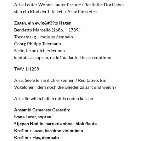
Aria: Lauter Wonne, lauter Freude / Recitativ: Dort labet
sich ein Kind der Eitelkeit / Aria: Ein stetes
Zagen, ein ewig&#39;s Nagen
Bendetto Marcello (1686. – 1739.)
Toccata u g – molu za čembalo
Georg Philipp Telemann
Seele, lerne dich erkennen
kantata za sopran, uzdužnu flautu i basso continuo
TWV 1:1258
Aria: Seele lerne dich erkennen / Recitativo: Ein
Vogelchen , dem noch die Glieder zu zart und weich /
Aria: So will ich dich mit Freuden kussen
Ansambl Camerata Garestin:
Ivana Lazar, sopran
Stjepan Nodilo, barokna oboa i blok flauta
Krešimir Lazar, barokno violončelo
Krešimir Has, čembalo