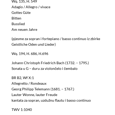
Wq. 135, H. 549
Adagio / Allegro / vivace
Gottes Güte
Bitten
Busslied
Am neuen Jahre
(pjesme za sopran i fortepiano / basso continuo iz zbirke
Geistliche Oden und Lieder)
Wq. 194, H. 686, H.696
Johann Christoph Friedrich Bach (1732. – 1795.)
Sonata u G – duru za violončelo i čembalo
BR B2, Wf X:1
Allegretto / Rondeaux
Georg Philipp Telemann (1681. – 1767.)
Lauter Wonne, lauter Freude
kantata za sopran, uzdužnu flautu i basso continuo
TWV 1:1040