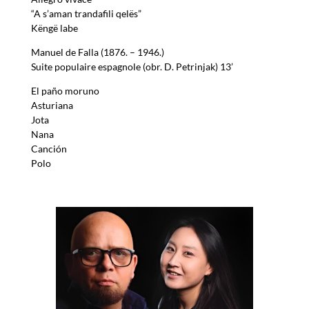
“A s’aman trandafili qelës”
Këngë labe
Manuel de Falla (1876. – 1946.)
Suite populaire espagnole (obr. D. Petrinjak) 13’
El paño moruno
Asturiana
Jota
Nana
Canción
Polo