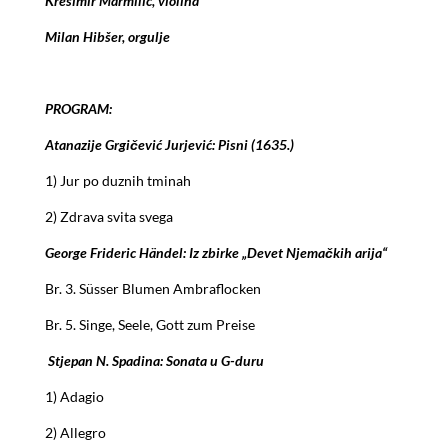
Krešimir Marmilić, violina
Milan Hibšer, orgulje
PROGRAM:
Atanazije Grgičević Jurjević: Pisni (1635.)
1) Jur po duznih tminah
2) Zdrava svita svega
George Frideric Händel: Iz zbirke „Devet Njemačkih arija“
Br. 3. Süsser Blumen Ambraflocken
Br. 5. Singe, Seele, Gott zum Preise
Stjepan N. Spadina: Sonata u G-duru
1) Adagio
2) Allegro