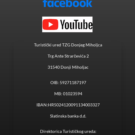
Turistički ured TZG Donjeg Miholjca
Trg Ante Strarčevića 2
31540 Donji Miholjac
OIB: 59271187197
MB: 01023594
IBAN:HR5024120091134003327
Slatinska banka d.d.
Direktorica Turističkog ureda: