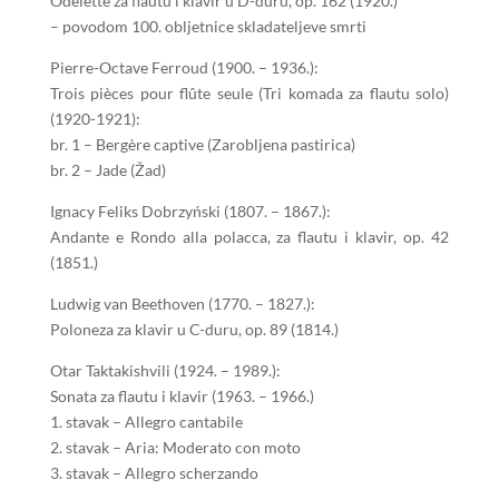
Odelette za flautu i klavir u D-duru, op. 162 (1920.)
– povodom 100. obljetnice skladateljeve smrti
Pierre-Octave Ferroud (1900. – 1936.):
Trois pièces pour flûte seule (Tri komada za flautu solo)
(1920-1921):
br. 1 – Bergère captive (Zarobljena pastirica)
br. 2 – Jade (Žad)
Ignacy Feliks Dobrzyński (1807. – 1867.):
Andante e Rondo alla polacca, za flautu i klavir, op. 42
(1851.)
Ludwig van Beethoven (1770. – 1827.):
Poloneza za klavir u C-duru, op. 89 (1814.)
Otar Taktakishvili (1924. – 1989.):
Sonata za flautu i klavir (1963. – 1966.)
1. stavak – Allegro cantabile
2. stavak – Aria: Moderato con moto
3. stavak – Allegro scherzando