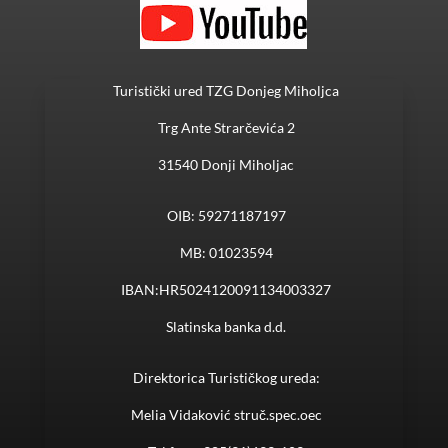
Turistički ured TZG Donjeg Miholjca
Trg Ante Strarčevića 2
31540 Donji Miholjac
OIB: 59271187197
MB: 01023594
IBAN:HR5024120091134003327
Slatinska banka d.d.
Direktorica Turističkog ureda:
Melia Vidaković struč.spec.oec