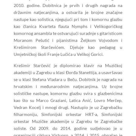
2010. godine. Dobitnica je prvih i drugih nagrada na
državnim natjecanjima, a ostvarila je brojne značajne
nastupe kao solistica, njegujući pri tom i komornu glazbu
kao članica Kvarteta flauta Nymphs i Velikogoričkog
komornog ansambla te ostvarujući suradnje s gitaristicom
Moranom Pešutić i pijanistima Željkom Vojvodom i
Krešimirom Starčevićem. Djeluje kao pedagog u
Umjetničkoj školi Franje Lučića u Velikoj Gorici.
Krešimir Starčević je diplomirao klavir na Muzičkoj
akademiji u Zagrebu u klasi Đorđa Stanettija, a usavršavao
se u klasi Stefana Vladara u Beču. Dobitnik je nagrada na
hrvatskim i međunarodnim natjecanjima. Uz brojne
solističke nastupe, komornu glazbu svira s glazbenicima
kao što su Marco Graziani, Latica Anić, Lovro Merčep,
Vedran Kocelj i mnogi drugi. Nastupio je uz Zagrebačku
filharmoniju, Simfonijski orkestar HRT-a, Simfonijski
orkestar Muzičke akademije u Zagrebu te Zagrebačke
soliste. Od 2009. do 2014. godine sudjelovao je u
organizaciji ciklusa Virtuoso, a 2014. i 2015. obnašao je