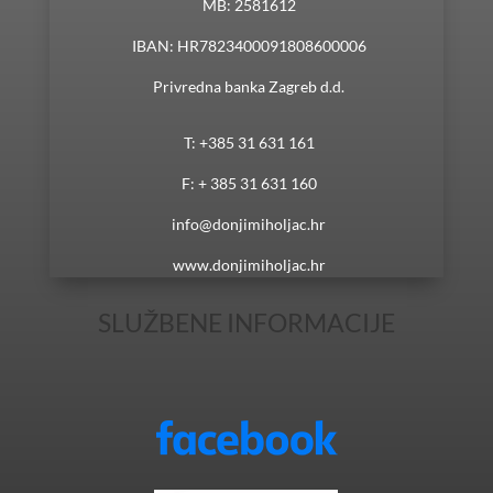
MB: 2581612
IBAN: HR7823400091808600006
Privredna banka Zagreb d.d.
T: +385 31 631 161
F: + 385 31 631 160
info@donjimiholjac.hr
www.donjimiholjac.hr
SLUŽBENE INFORMACIJE