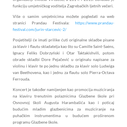
funkciju umjetničkog voditelja Zagrebačkih ljetnih večeri.
Više o samim umjetnicima možete pogledati na web
stranici Prandau Festivala:
https://www.prandau-
festival.com/jurin-starcevic-2/
Posjetitelji će imati prilike ćuti originalne skladbe pisane
za klavir i flautu skladatelja kao što su Camille Saint-Saëns,
Ignacy Feliks Dobrzyński i Otar Taktakishvili, potom
obrade skladbi Dore Pejačević u originalu napisane za
violinu i klavir te po jednu skladbu za klavir solo Ludwiga
van Beethovena, kao i jednu za flautu solo Pierra-Octava
Ferrouda.
Koncert je također namijenjen kao promocija muziciranja
na klaviru trenutnim polaznicima Glazbene škole pri
Osnovnoj školi Augusta Harambašića kao i poticaj
budućim mladim glazbenicima za muziciranje na
puhačkim instrumentima u budućem proširenom
programu Glazbene škole.