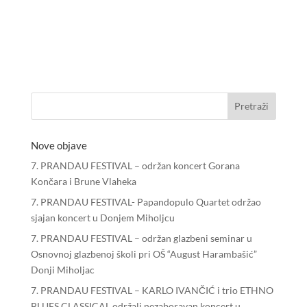
Nove objave
7. PRANDAU FESTIVAL – održan koncert Gorana
Končara i Brune Vlaheka
7. PRANDAU FESTIVAL- Papandopulo Quartet održao
sjajan koncert u Donjem Miholjcu
7. PRANDAU FESTIVAL – održan glazbeni seminar u
Osnovnoj glazbenoj školi pri OŠ “August Harambašić”
Donji Miholjac
7. PRANDAU FESTIVAL – KARLO IVANČIĆ i trio ETHNO
BLUES CLASSICAL održali nezaboravan koncert u