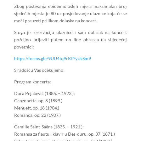
Zbog poštivanja epidemioloških mjera maksimalan broj
sjedećih mjesta je 80 uz posjedovanje ulaznice koja će se
moći preuzeti prilikom dolaska na koncert.
Stoga je rezervaciju ulaznice i sam dolazak na koncert
poželjno prijaviti putem on line obrasca na slijedećoj
poveznici:
https://forms.gle/9UU4tq9rKfYyUzSm9
S radošću Vas očekujemo!
Program koncerta:
Dora Pejačević (1885. – 1923.):
Canzonetta, op. 8 (1899.)
Menuett, op. 18 (1904.)
Romanca, op. 22 (1907.)
Camille Saint-Saëns (1835. – 1921.):
Romansa za flautu i klavir u Des-duru, op. 37 (1871.)