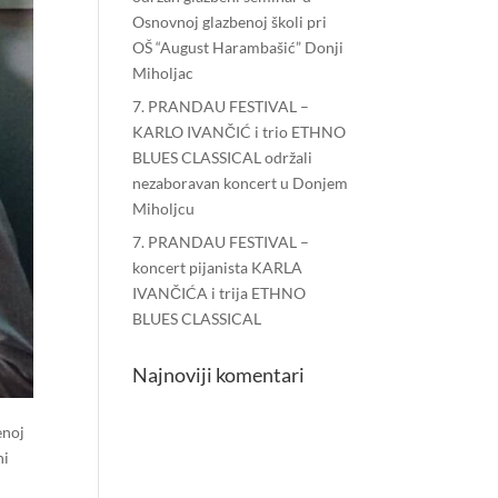
Osnovnoj glazbenoj školi pri
OŠ “August Harambašić” Donji
Miholjac
7. PRANDAU FESTIVAL –
KARLO IVANČIĆ i trio ETHNO
BLUES CLASSICAL održali
nezaboravan koncert u Donjem
Miholjcu
7. PRANDAU FESTIVAL –
koncert pijanista KARLA
IVANČIĆA i trija ETHNO
BLUES CLASSICAL
Najnoviji komentari
enoj
ni