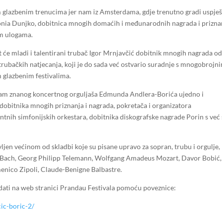
nim glazbenim trenucima jer nam iz Amsterdama, gdje trenutno gradi uspje
tonia Dunjko, dobitnica mnogih domaćih i međunarodnih nagrada i prizna
m ulogama.
 će mladi i talentirani trubač Igor Mrnjavčić dobitnik mnogih nagrada o
rubačkih natjecanja, koji je do sada već ostvario suradnje s mnogobrojn
 glazbenim festivalima.
o nam znanog koncertnog orguljaša Edmunda Andlera-Borića ujedno i
dobitnika mnogih priznanja i nagrada, pokretača i organizatora
tnih simfonijskih orkestara, dobitnika diskografske nagrade Porin s već 
ljen većinom od skladbi koje su pisane upravo za sopran, trubu i orgulje,
n Bach, Georg Philipp Telemann, Wolfgang Amadeus Mozart, Davor Bobić,
enico Zipoli, Claude-Benigne Balbastre.
ati na web stranici Prandau Festivala pomoću poveznice:
ic-boric-2/