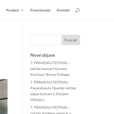
Povijest
Preuzimanje
Kontakt
Nove objave
7. PRANDAU FESTIVAL –
održan koncert Gorana
Končara i Brune Vlaheka
7. PRANDAU FESTIVAL-
Papandopulo Quartet održao
sjajan koncert u Donjem
Miholjcu
7. PRANDAU FESTIVAL –
održan glazbeni seminar u