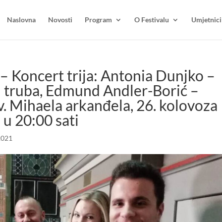
Naslovna
Novosti
Program
O Festivalu
Umjetnici
Koncert trija: Antonia Dunjko –
– truba, Edmund Andler-Borić –
sv. Mihaela arkanđela, 26. kolovoza
 u 20:00 sati
2021