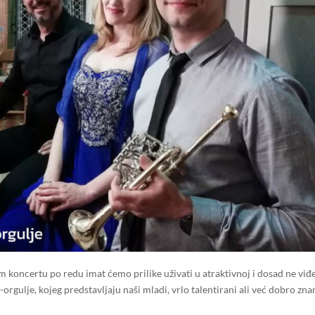
 koncertu po redu imat ćemo prilike uživati u atraktivnoj i dosad ne viđ
rgulje, kojeg predstavljaju naši mladi, vrlo talentirani ali već dobro zna