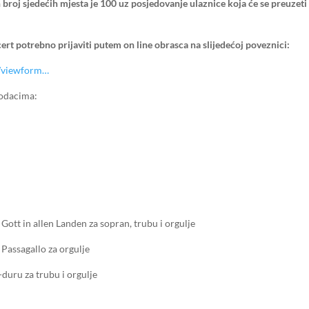
roj sjedećih mjesta je 100 uz posjedovanje ulaznice koja će se preuzeti
ert potrebno prijaviti putem on line obrasca na slijedećoj poveznici:
…/viewform…
odacima:
Gott in allen Landen za sopran, trubu i orgulje
 Passagallo za orgulje
duru za trubu i orgulje