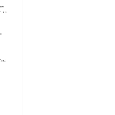
šnu
nja s
d
im
šest