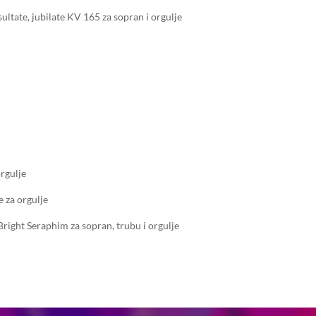
tate, jubilate KV 165 za sopran i orgulje
e
orgulje
 za orgulje
Bright Seraphim za sopran, trubu i orgulje