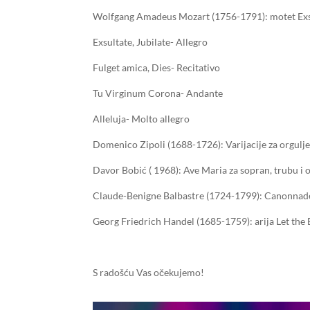
Wolfgang Amadeus Mozart (1756-1791): motet Exsul
Exsultate, Jubilate- Allegro
Fulget amica, Dies- Recitativo
Tu Virginum Corona- Andante
Alleluja- Molto allegro
Domenico Zipoli (1688-1726): Varijacije za orgulj
Davor Bobić ( 1968): Ave Maria za sopran, trubu i 
Claude-Benigne Balbastre (1724-1799): Canonnade
Georg Friedrich Handel (1685-1759): arija Let the 
S radošću Vas očekujemo!