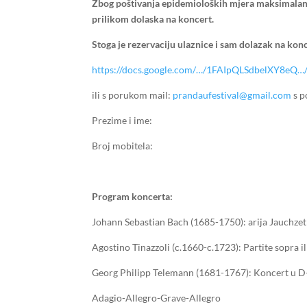
Zbog poštivanja epidemioloških mjera maksimalan b
prilikom dolaska na koncert.
Stoga je rezervaciju ulaznice i sam dolazak na konc
https://docs.google.com/…/1FAIpQLSdbelXY8eQ
ili s porukom mail:
prandaufestival@gmail.com
s p
Prezime i ime:
Broj mobitela:
Program koncerta:
Johann Sebastian Bach (1685-1750): arija Jauchzet 
Agostino Tinazzoli (c.1660-c.1723): Partite sopra il
Georg Philipp Telemann (1681-1767): Koncert u D-
Adagio-Allegro-Grave-Allegro