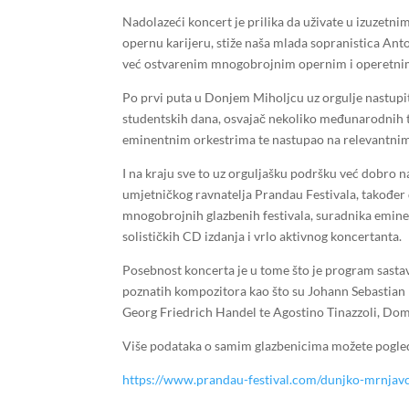
Nadolazeći koncert je prilika da uživate u izuzet
opernu karijeru, stiže naša mlada sopranistica An
već ostvarenim mnogobrojnim opernim i operetni
Po prvi puta u Donjem Miholjcu uz orgulje nastupit
studentskih dana, osvajač nekoliko međunarodnih t
eminentnim orkestrima te nastupao na relevantnim
I na kraju sve to uz orguljašku podršku već dobr
umjetničkog ravnatelja Prandau Festivala, također 
mnogobrojnih glazbenih festivala, suradnika eminen
solističkih CD izdanja i vrlo aktivnog koncertanta.
Posebnost koncerta je u tome što je program sastav
poznatih kompozitora kao što su Johann Sebastia
Georg Friedrich Handel te Agostino Tinazzoli, Dom
Više podataka o samim glazbenicima možete pogled
https://www.prandau-festival.com/dunjko-mrnjavc