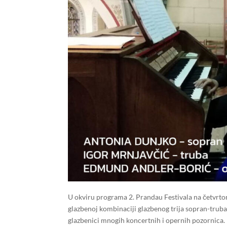
U okviru programa 2. Prandau Festivala na četvrtom
glazbenoj kombinaciji glazbenog trija sopran-truba-o
glazbenici mnogih koncertnih i opernih pozornica.