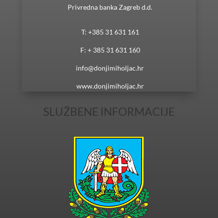
Privredna banka Zagreb d.d.
T: +385 31 631 161
F: + 385 31 631 160
info@donjimiholjac.hr
www.donjimiholjac.hr
SLUŽBENE INFORMACIJE