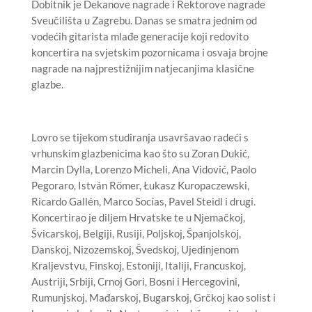
Dobitnik je Dekanove nagrade i Rektorove nagrade
Sveučilišta u Zagrebu. Danas se smatra jednim od
vodećih gitarista mlađe generacije koji redovito
koncertira na svjetskim pozornicama i osvaja brojne
nagrade na najprestižnijim natjecanjima klasične
glazbe.
Lovro se tijekom studiranja usavršavao radeći s
vrhunskim glazbenicima kao što su Zoran Dukić,
Marcin Dylla, Lorenzo Micheli, Ana Vidović, Paolo
Pegoraro, István Römer, Łukasz Kuropaczewski,
Ricardo Gallén, Marco Socías, Pavel Steidl i drugi.
Koncertirao je diljem Hrvatske te u Njemačkoj,
Švicarskoj, Belgiji, Rusiji, Poljskoj, Španjolskoj,
Danskoj, Nizozemskoj, Švedskoj, Ujedinjenom
Kraljevstvu, Finskoj, Estoniji, Italiji, Francuskoj,
Austriji, Srbiji, Crnoj Gori, Bosni i Hercegovini,
Rumunjskoj, Mađarskoj, Bugarskoj, Grčkoj kao solist i