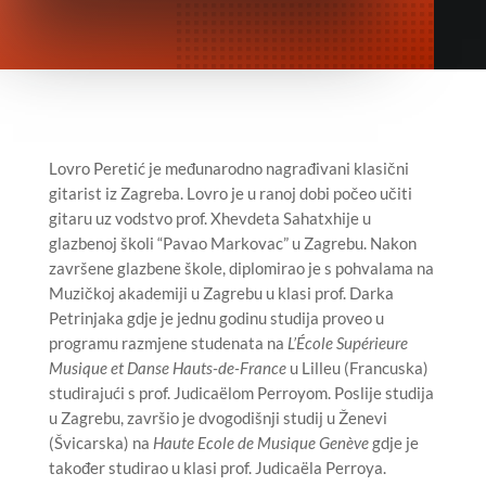
Lovro Peretić je međunarodno nagrađivani klasični
gitarist iz Zagreba. Lovro je u ranoj dobi počeo učiti
gitaru uz vodstvo prof. Xhevdeta Sahatxhije u
glazbenoj školi “Pavao Markovac” u Zagrebu. Nakon
završene glazbene škole, diplomirao je s pohvalama na
Muzičkoj akademiji u Zagrebu u klasi prof. Darka
Petrinjaka gdje je jednu godinu studija proveo u
programu razmjene studenata na
L’École Supérieure
Musique et Danse Hauts-de-France
u Lilleu (Francuska)
studirajući s prof. Judicaëlom Perroyom. Poslije studija
u Zagrebu, završio je dvogodišnji studij u Ženevi
(Švicarska) na
Haute Ecole de Musique Genève
gdje je
također studirao u klasi prof. Judicaëla Perroya.