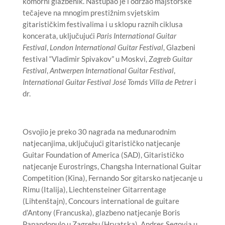
komorni glazbenik. Nastupao je i održao majstorske
tečajeve na mnogim prestižnim svjetskim
gitarističkim festivalima i u sklopu raznih ciklusa
koncerata, uključujući
Paris International Guitar
Festival
,
London International Guitar Festival
, Glazbeni
festival “Vladimir Spivakov” u Moskvi,
Zagreb Guitar
Festival
,
Antwerpen International Guitar Festival
,
International Guitar Festival José Tomás Villa de Petrer
i
dr.
Osvojio je preko 30 nagrada na međunarodnim
natjecanjima, uključujući gitarističko natjecanje
Guitar Foundation of America (SAD), Gitarističko
natjecanje Eurostrings, Changsha International Guitar
Competition (Kina), Fernando Sor gitarsko natjecanje u
Rimu (Italija), Liechtensteiner Gitarrentage
(Lihtenštajn), Concours international de guitare
d’Antony (Francuska), glazbeno natjecanje Boris
Papandopulo u Zagrebu (Hrvatska), Andres Segovia u