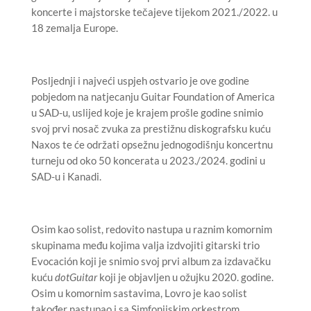
koncerte i majstorske tečajeve tijekom 2021./2022. u
18 zemalja Europe.
Posljednji i najveći uspjeh ostvario je ove godine
pobjedom na natjecanju Guitar Foundation of America
u SAD-u, uslijed koje je krajem prošle godine snimio
svoj prvi nosač zvuka za prestižnu diskografsku kuću
Naxos te će održati opsežnu jednogodišnju koncertnu
turneju od oko 50 koncerata u 2023./2024. godini u
SAD-u i Kanadi.
Osim kao solist, redovito nastupa u raznim komornim
skupinama među kojima valja izdvojiti gitarski trio
Evocación koji je snimio svoj prvi album za izdavačku
kuću
dotGuitar
koji je objavljen u ožujku 2020. godine.
Osim u komornim sastavima, Lovro je kao solist
također nastupao i sa Simfonijskim orkestrom