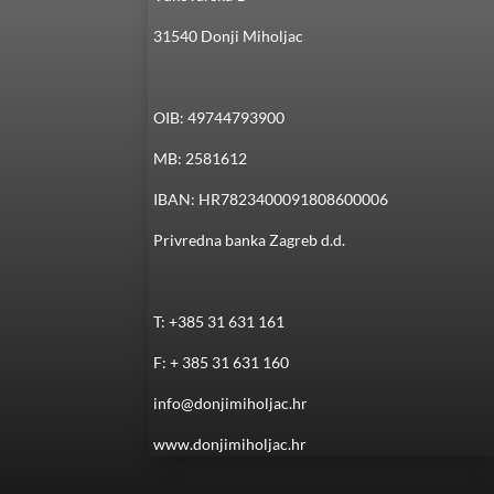
31540 Donji Miholjac
OIB: 49744793900
MB: 2581612
IBAN: HR7823400091808600006
Privredna banka Zagreb d.d.
T: +385 31 631 161
F: + 385 31 631 160
info@donjimiholjac.hr
www.donjimiholjac.hr