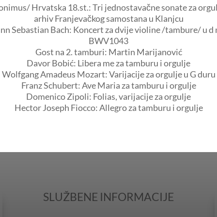
nimus/ Hrvatska 18.st.: Tri jednostavačne sonate za orgul
arhiv Franjevačkog samostana u Klanjcu
nn Sebastian Bach: Koncert za dvije violine /tambure/ u d
BWV1043
Gost na 2. tamburi: Martin Marijanović
Davor Bobić: Libera me za tamburu i orgulje
Wolfgang Amadeus Mozart: Varijacije za orgulje u G duru
Franz Schubert: Ave Maria za tamburu i orgulje
Domenico Zipoli: Folias, varijacije za orgulje
Hector Joseph Fiocco: Allegro za tamburu i orgulje
SLUŽBENE INFORMACIJE