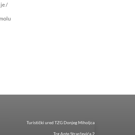
je /
 molu
Turistički ured TZG Donjeg Miholjca
Trg Ante Strarčevića 2