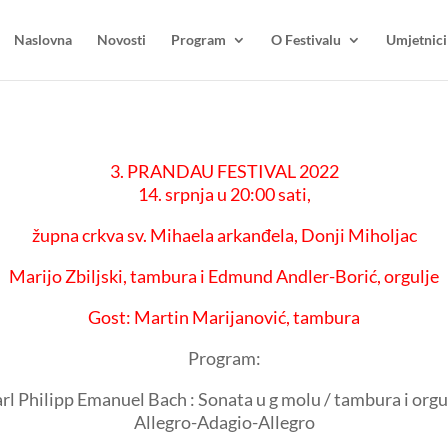
Naslovna
Novosti
Program
O Festivalu
Umjetnici
3. PRANDAU FESTIVAL 2022
14. srpnja u 20:00 sati,
župna crkva sv. Mihaela arkanđela, Donji Miholjac
Marijo Zbiljski, tambura i Edmund Andler-Borić, orgulje
Gost: Martin Marijanović, tambura
Program:
rl Philipp Emanuel Bach : Sonata u g molu / tambura i orgu
Allegro-Adagio-Allegro