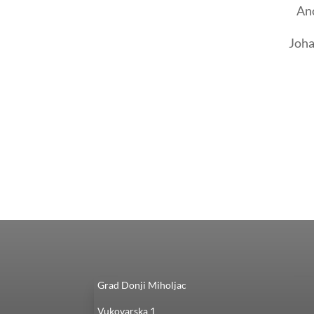
Ano
Joha
Grad Donji Miholjac
Vukovarska 1