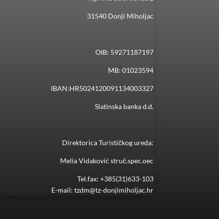
31540 Donji Miholjac
OIB: 59271187197
MB: 01023594
IBAN:HR5024120091134003327
Slatinska banka d.d.
Direktorica Turističkog ureda:
Melia Vidaković struč.spec.oec
Tel.fax: +385(31)633-103
E-mail:
tzdm@tz-donjimiholjac.hr